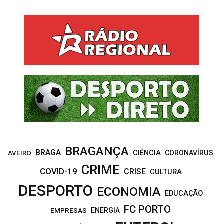
a
S
r
c
E
h
f
A
o
r
R
:
C
H
BRAGANÇA
BRAGA
CIÊNCIA
CORONAVÍRUS
AVEIRO
CRIME
COVID-19
CRISE
CULTURA
DESPORTO
ECONOMIA
EDUCAÇÃO
FC PORTO
EMPRESAS
ENERGIA