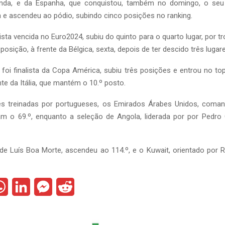
nda, e da Espanha, que conquistou, também no domingo, o seu 
e ascendeu ao pódio, subindo cinco posições no ranking.
alista vencida no Euro2024, subiu do quinto para o quarto lugar, por t
osição, à frente da Bélgica, sexta, depois de ter descido três lugar
foi finalista da Copa América, subiu três posições e entrou no t
nte da Itália, que mantém o 10.º posto.
es treinadas por portugueses, os Emirados Árabes Unidos, coma
am o 69.º, enquanto a seleção de Angola, liderada por por Pedro 
de Luís Boa Morte, ascendeu ao 114.º, e o Kuwait, orientado por R
W
L
M
R
h
i
e
e
a
n
s
d