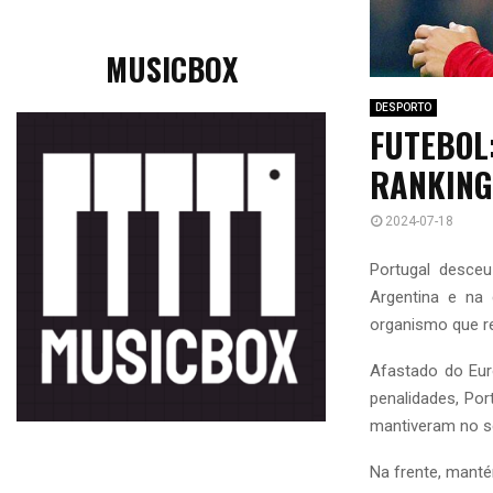
MUSICBOX
DESPORTO
FUTEBOL
RANKING
2024-07-18
Portugal desceu
Argentina e na 
organismo que re
Afastado do Eur
penalidades, Po
mantiveram no sé
Na frente, mant