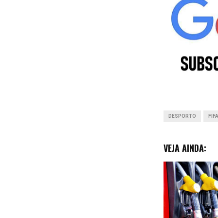
e
b
o
o
k
DESPORTO
FIF
VEJA AINDA: