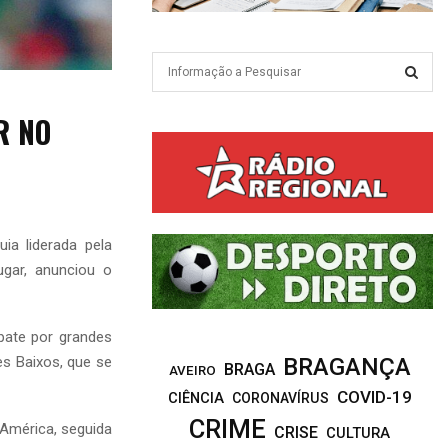
S
e
a
S
R NO
r
c
E
h
f
A
o
r
R
ia liderada pela
:
ugar, anunciou o
C
H
pate por grandes
s Baixos, que se
BRAGANÇA
BRAGA
AVEIRO
COVID-19
CIÊNCIA
CORONAVÍRUS
CRIME
América, seguida
CRISE
CULTURA