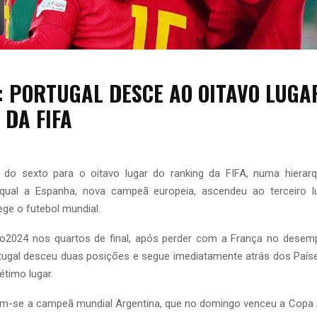
: PORTUGAL DESCE AO OITAVO LUGA
 DA FIFA
 do sexto para o oitavo lugar do ranking da FIFA, numa hierarqu
qual a Espanha, nova campeã europeia, ascendeu ao terceiro l
ge o futebol mundial.
o2024 nos quartos de final, após perder com a França no desem
rtugal desceu duas posições e segue imediatamente atrás dos Paíse
timo lugar.
ém-se a campeã mundial Argentina, que no domingo venceu a Copa 