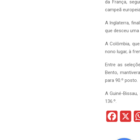
da França, segu
campeã europeia 
A Inglaterra, fin
que desceu uma p
A Colômbia, que 
nono lugar, à fre
Entre as seleçõ
Bento, mantiver
para 90.º posto.
A Guiné-Bissau, 
136.º.
F
X
a
c