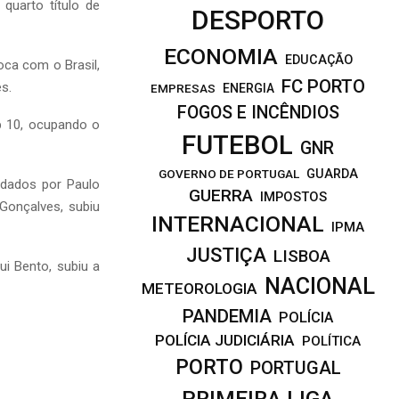
quarto título de
DESPORTO
ECONOMIA
EDUCAÇÃO
roca com o Brasil,
FC PORTO
es.
EMPRESAS
ENERGIA
FOGOS E INCÊNDIOS
op 10, ocupando o
FUTEBOL
GNR
GOVERNO DE PORTUGAL
GUARDA
ndados por Paulo
GUERRA
IMPOSTOS
Gonçalves, subiu
INTERNACIONAL
IPMA
JUSTIÇA
LISBOA
ui Bento, subiu a
NACIONAL
METEOROLOGIA
PANDEMIA
POLÍCIA
POLÍCIA JUDICIÁRIA
POLÍTICA
PORTO
PORTUGAL
PRIMEIRA LIGA