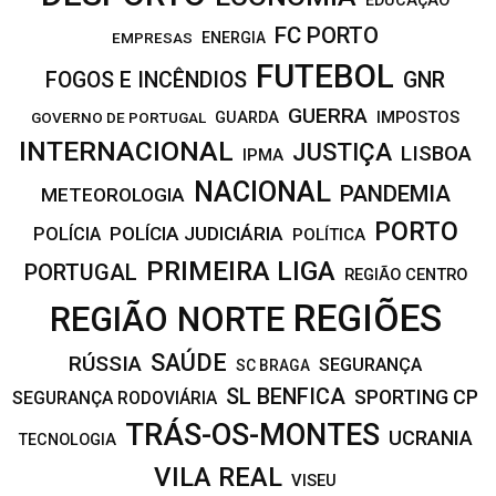
EDUCAÇÃO
FC PORTO
EMPRESAS
ENERGIA
FUTEBOL
FOGOS E INCÊNDIOS
GNR
GUERRA
IMPOSTOS
GOVERNO DE PORTUGAL
GUARDA
INTERNACIONAL
JUSTIÇA
LISBOA
IPMA
NACIONAL
PANDEMIA
METEOROLOGIA
PORTO
POLÍCIA JUDICIÁRIA
POLÍCIA
POLÍTICA
PRIMEIRA LIGA
PORTUGAL
REGIÃO CENTRO
REGIÕES
REGIÃO NORTE
SAÚDE
RÚSSIA
SEGURANÇA
SC BRAGA
SL BENFICA
SPORTING CP
SEGURANÇA RODOVIÁRIA
TRÁS-OS-MONTES
UCRANIA
TECNOLOGIA
VILA REAL
VISEU