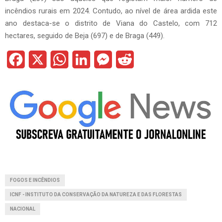
incêndios rurais em 2024. Contudo, ao nível de área ardida este
ano destaca-se o distrito de Viana do Castelo, com 712
hectares, seguido de Beja (697) e de Braga (449).
F
X
W
L
M
R
a
h
i
e
e
c
a
n
s
d
e
t
k
s
d
b
s
e
e
i
o
A
d
n
t
o
p
I
g
FOGOS E INCÊNDIOS
k
p
n
e
ICNF - INSTITUTO DA CONSERVAÇÃO DA NATUREZA E DAS FLORESTAS
r
NACIONAL