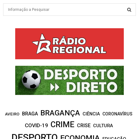
S
e
a
S
r
c
E
h
f
A
o
r
R
:
C
H
BRAGANÇA
BRAGA
CIÊNCIA
CORONAVÍRUS
AVEIRO
CRIME
COVID-19
CRISE
CULTURA
DESPORTO
ECONOMIA