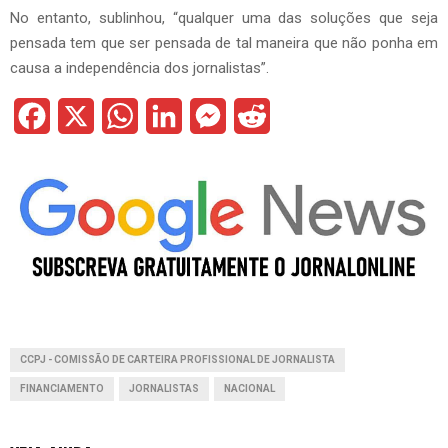
No entanto, sublinhou, “qualquer uma das soluções que seja
pensada tem que ser pensada de tal maneira que não ponha em
causa a independência dos jornalistas”.
F
X
W
L
M
R
a
h
i
e
e
c
a
n
s
d
e
t
k
s
d
b
s
e
e
i
o
A
d
n
t
o
p
I
g
CCPJ - COMISSÃO DE CARTEIRA PROFISSIONAL DE JORNALISTA
k
p
n
e
FINANCIAMENTO
JORNALISTAS
NACIONAL
r