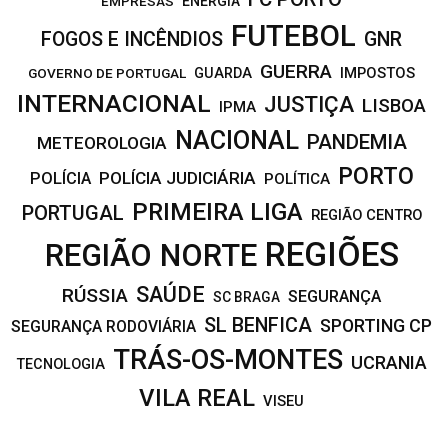
EMPRESAS
ENERGIA
FUTEBOL
FOGOS E INCÊNDIOS
GNR
GUERRA
IMPOSTOS
GOVERNO DE PORTUGAL
GUARDA
INTERNACIONAL
JUSTIÇA
LISBOA
IPMA
NACIONAL
PANDEMIA
METEOROLOGIA
PORTO
POLÍCIA JUDICIÁRIA
POLÍCIA
POLÍTICA
PRIMEIRA LIGA
PORTUGAL
REGIÃO CENTRO
REGIÕES
REGIÃO NORTE
SAÚDE
RÚSSIA
SEGURANÇA
SC BRAGA
SL BENFICA
SPORTING CP
SEGURANÇA RODOVIÁRIA
TRÁS-OS-MONTES
UCRANIA
TECNOLOGIA
VILA REAL
VISEU