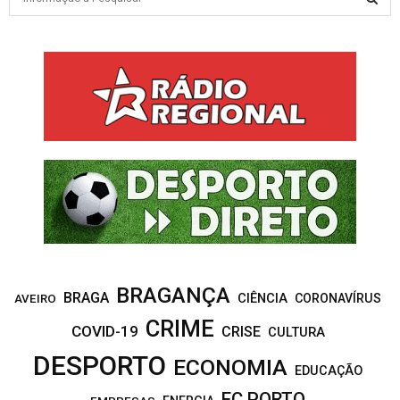
e
a
S
r
c
E
h
f
A
o
r
R
:
C
H
BRAGANÇA
BRAGA
CIÊNCIA
CORONAVÍRUS
AVEIRO
CRIME
COVID-19
CRISE
CULTURA
DESPORTO
ECONOMIA
EDUCAÇÃO
FC PORTO