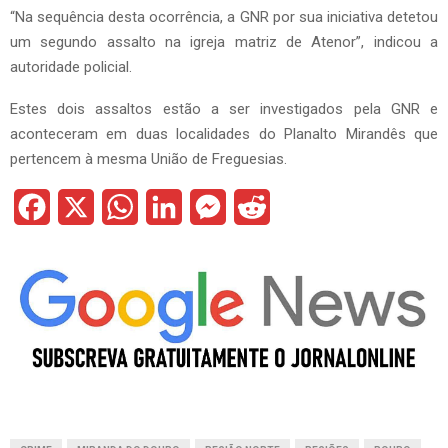
“Na sequência desta ocorrência, a GNR por sua iniciativa detetou
um segundo assalto na igreja matriz de Atenor”, indicou a
autoridade policial.
Estes dois assaltos estão a ser investigados pela GNR e
aconteceram em duas localidades do Planalto Mirandês que
pertencem à mesma União de Freguesias.
F
X
W
L
M
R
a
h
i
e
e
c
a
n
s
d
e
t
k
s
d
b
s
e
e
i
o
A
d
n
t
o
p
I
g