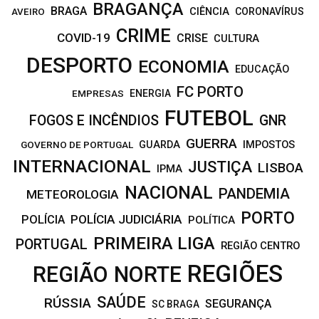
BRAGANÇA
BRAGA
CIÊNCIA
CORONAVÍRUS
AVEIRO
CRIME
COVID-19
CRISE
CULTURA
DESPORTO
ECONOMIA
EDUCAÇÃO
FC PORTO
EMPRESAS
ENERGIA
FUTEBOL
FOGOS E INCÊNDIOS
GNR
GUERRA
IMPOSTOS
GOVERNO DE PORTUGAL
GUARDA
INTERNACIONAL
JUSTIÇA
LISBOA
IPMA
NACIONAL
PANDEMIA
METEOROLOGIA
PORTO
POLÍCIA JUDICIÁRIA
POLÍCIA
POLÍTICA
PRIMEIRA LIGA
PORTUGAL
REGIÃO CENTRO
REGIÕES
REGIÃO NORTE
SAÚDE
RÚSSIA
SEGURANÇA
SC BRAGA