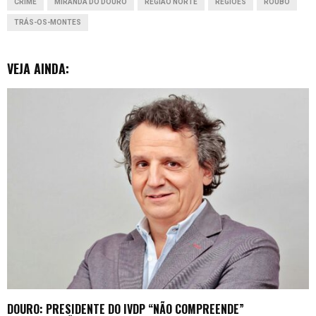
CRIME
MIRANDA DO DOURO
REGIÃO NORTE
REGIÕES
ROUBO
k
p
n
e
TRÁS-OS-MONTES
r
VEJA AINDA:
DOURO: PRESIDENTE DO IVDP “NÃO COMPREENDE”