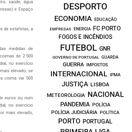
iro, saúde, água
DESPORTO
mpresas) e Espaço
ECONOMIA
EDUCAÇÃO
FC PORTO
e de estafetas, a
EMPRESAS
ENERGIA
FOGOS E INCÊNDIOS
FUTEBOL
GNR
das medidas de
 coimas de 2.500
GOVERNO DE PORTUGAL
GUARDA
al, no exercício
GUERRA
IMPOSTOS
 mais elevado, se
INTERNACIONAL
IPMA
 a coima vai 500
JUSTIÇA
LISBOA
NACIONAL
METEOROLOGIA
 de euros ou num
PANDEMIA
POLÍCIA
al, no exercício
POLÍCIA JUDICIÁRIA
or mais elevado,
POLÍTICA
PORTO
PORTUGAL
PRIMEIRA LIGA