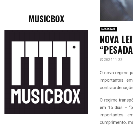
MUSICBOX
NACIONAL
NOVA LE
“PESADA
2024-11-22
O novo regime ju
importantes e
contraordenações
O regime transpõ
em 15 dias – “p
importantes e
cumprimento, mai