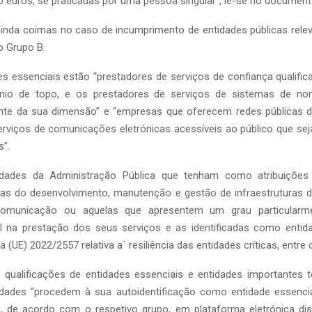
0 euros, se praticadas por uma pessoa singular”, lê-se no document
ainda coimas no caso de incumprimento de entidades públicas relev
o Grupo B.
es essenciais estão “prestadores de serviços de confiança qualific
io de topo, e os prestadores de serviços de sistemas de no
nte da sua dimensão” e “empresas que oferecem redes públicas 
serviços de comunicações eletrónicas acessíveis ao público que se
”.
ntidades da Administração Pública que tenham como atribuições
eas do desenvolvimento, manutenção e gestão de infraestruturas d
omunicação ou aquelas que apresentem um grau particularm
tal na prestação dos seus serviços e as identificadas como entida
a (UE) 2022/2557 relativa a` resiliência das entidades críticas, entre 
s qualificações de entidades essenciais e entidades importante
tidades “procedem à sua autoidentificação como entidade essencia
e, de acordo com o respetivo grupo, em plataforma eletrónica dis