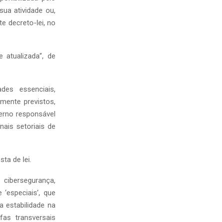
ua atividade ou,
e decreto-lei, no
 atualizada”, de
es essenciais,
mente previstos,
erno responsável
nais setoriais de
ta de lei.
cibersegurança,
 ‘especiais’, que
 estabilidade na
as transversais