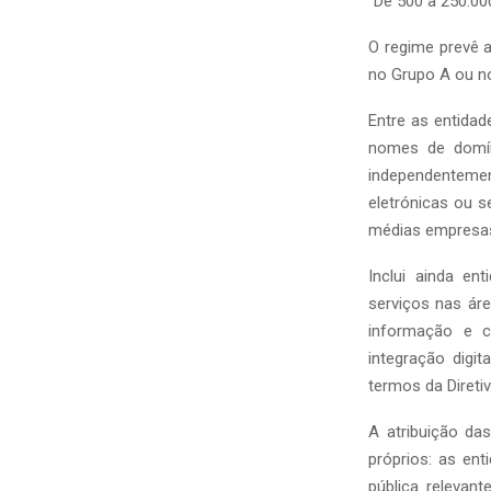
“De 500 a 250.00
O regime prevê 
no Grupo A ou n
Entre as entidad
nomes de domín
independenteme
eletrónicas ou 
médias empresas
Inclui ainda e
serviços nas ár
informação e c
integração digi
termos da Diretiv
A atribuição da
próprios: as en
pública relevant