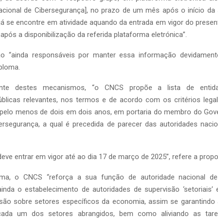
cional de Cibersegurança], no prazo de um mês após o início da s
já se encontre em atividade aquando da entrada em vigor do present
após a disponibilização da referida plataforma eletrónica”.
o “ainda responsáveis por manter essa informação devidamente
ploma.
ente destes mecanismos, “o CNCS propõe a lista de entidad
úblicas relevantes, nos termos e de acordo com os critérios legal
 pelo menos de dois em dois anos, em portaria do membro do Gov
ersegurança, a qual é precedida de parecer das autoridades nacio
“deve entrar em vigor até ao dia 17 de março de 2025”, refere a propos
ma, o CNCS “reforça a sua função de autoridade nacional de 
nda o estabelecimento de autoridades de supervisão ‘setoriais’ e
são sobre setores específicos da economia, assim se garantindo a
cada um dos setores abrangidos, bem como aliviando as taref