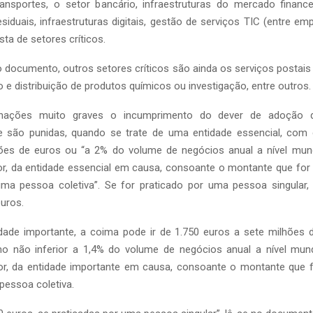
ransportes, o setor bancário, infraestruturas do mercado finance
esiduais, infraestruturas digitais, gestão de serviços TIC (entre e
sta de setores críticos.
documento, outros setores críticos são ainda os serviços postais 
o e distribuição de produtos químicos ou investigação, entre outros.
enações muito graves o incumprimento do dever de adoção 
e são punidas, quando se trate de uma entidade essencial, com
ões de euros ou “a 2% do volume de negócios anual a nível mundi
ior, da entidade essencial em causa, consoante o montante que for
uma pessoa coletiva”. Se for praticado por uma pessoa singular,
euros.
dade importante, a coima pode ir de 1.750 euros a sete milhões
 não inferior a 1,4% do volume de negócios anual a nível mundi
rior, da entidade importante em causa, consoante o montante que f
 pessoa coletiva.