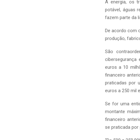
A energia, os t
potável, águas r
fazem parte da li
De acordo com o 
produção, fabric
São contraord
cibersegurança 
euros a 10 milh
financeiro anter
praticadas por 
euros a 250 mil 
Se for uma enti
montante máximo
financeiro ante
se praticada por