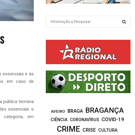
S
e
a
S
AS
r
c
E
h
f
A
o
r
R
s essenciais e às
:
ros em caso de
C
H
a pública termina
BRAGANÇA
des essenciais e
BRAGA
AVEIRO
 categoria, em
COVID-19
CIÊNCIA
CORONAVÍRUS
CRIME
CRISE
CULTURA