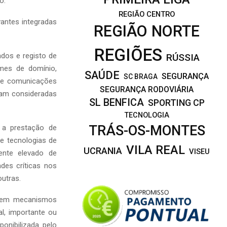
o.
REGIÃO CENTRO
antes integradas
REGIÃO NORTE
REGIÕES
ados e registo de
RÚSSIA
mes de domínio,
SAÚDE
SEGURANÇA
SC BRAGA
de comunicações
SEGURANÇA RODOVIÁRIA
jam consideradas
SL BENFICA
SPORTING CP
TECNOLOGIA
TRÁS-OS-MONTES
 a prestação de
e tecnologias de
VILA REAL
UCRANIA
VISEU
ente elevado de
des críticas nos
outras.
s tem mecanismos
l, importante ou
ponibilizada pelo