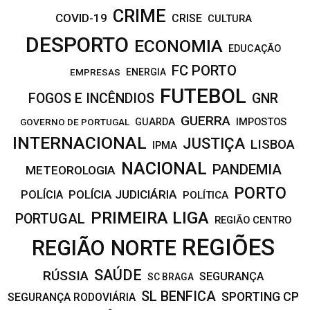
CRIME
COVID-19
CRISE
CULTURA
DESPORTO
ECONOMIA
EDUCAÇÃO
FC PORTO
EMPRESAS
ENERGIA
FUTEBOL
FOGOS E INCÊNDIOS
GNR
GUERRA
IMPOSTOS
GOVERNO DE PORTUGAL
GUARDA
INTERNACIONAL
JUSTIÇA
LISBOA
IPMA
NACIONAL
PANDEMIA
METEOROLOGIA
PORTO
POLÍCIA JUDICIÁRIA
POLÍCIA
POLÍTICA
PRIMEIRA LIGA
PORTUGAL
REGIÃO CENTRO
REGIÕES
REGIÃO NORTE
SAÚDE
RÚSSIA
SEGURANÇA
SC BRAGA
SL BENFICA
SPORTING CP
SEGURANÇA RODOVIÁRIA