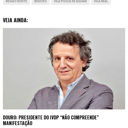
REGIÃO NORTE
REGIÕES
VILA POUCA DE AGUIAR
VILA REAL
r
VEJA AINDA:
DOURO: PRESIDENTE DO IVDP “NÃO COMPREENDE”
MANIFESTAÇÃO