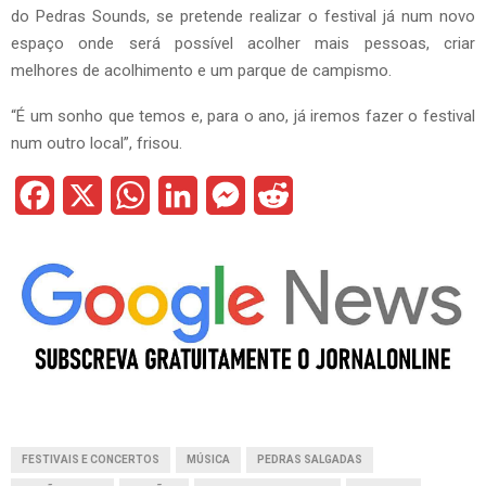
do Pedras Sounds, se pretende realizar o festival já num novo
espaço onde será possível acolher mais pessoas, criar
melhores de acolhimento e um parque de campismo.
“É um sonho que temos e, para o ano, já iremos fazer o festival
num outro local”, frisou.
F
X
W
L
M
R
a
h
i
e
e
c
a
n
s
d
e
t
k
s
d
b
s
e
e
i
o
A
d
n
t
o
p
I
g
FESTIVAIS E CONCERTOS
MÚSICA
PEDRAS SALGADAS
k
p
n
e