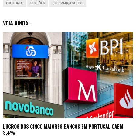
ECONOMIA
PENSÕES
SEGURANÇA SOCIAL
k
p
n
e
r
VEJA AINDA:
LUCROS DOS CINCO MAIORES BANCOS EM PORTUGAL CAEM
3,4%