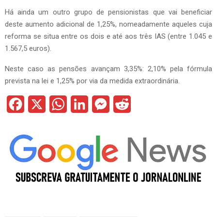
Há ainda um outro grupo de pensionistas que vai beneficiar
deste aumento adicional de 1,25%, nomeadamente aqueles cuja
reforma se situa entre os dois e até aos três IAS (entre 1.045 e
1.567,5 euros).
Neste caso as pensões avançam 3,35%: 2,10% pela fórmula
prevista na lei e 1,25% por via da medida extraordinária.
F
X
W
L
M
R
a
h
i
e
e
c
a
n
s
d
e
t
k
s
d
b
s
e
e
i
o
A
d
n
t
o
p
I
g