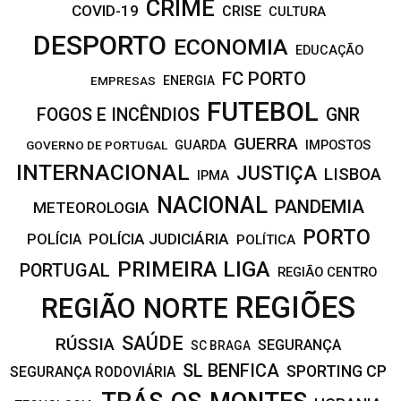
CRIME
COVID-19
CRISE
CULTURA
DESPORTO
ECONOMIA
EDUCAÇÃO
FC PORTO
EMPRESAS
ENERGIA
FUTEBOL
FOGOS E INCÊNDIOS
GNR
GUERRA
IMPOSTOS
GOVERNO DE PORTUGAL
GUARDA
INTERNACIONAL
JUSTIÇA
LISBOA
IPMA
NACIONAL
PANDEMIA
METEOROLOGIA
PORTO
POLÍCIA JUDICIÁRIA
POLÍCIA
POLÍTICA
PRIMEIRA LIGA
PORTUGAL
REGIÃO CENTRO
REGIÕES
REGIÃO NORTE
SAÚDE
RÚSSIA
SEGURANÇA
SC BRAGA
SL BENFICA
SPORTING CP
SEGURANÇA RODOVIÁRIA