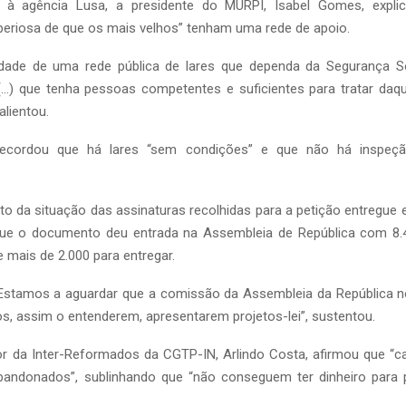
 à agência Lusa, a presidente do MURPI, Isabel Gomes, expl
periosa de que os mais velhos” tenham uma rede de apoio.
ade de uma rede pública de lares que dependa da Segurança So
, (…) que tenha pessoas competentes e suficientes para tratar daq
alientou.
ecordou que há lares “sem condições” e que não há inspeçã
 da situação das assinaturas recolhidas para a petição entregue 
 que o documento deu entrada na Assembleia de República com 8.4
 mais de 2.000 para entregar.
. Estamos a aguardar que a comissão da Assembleia da República 
os, assim o entenderem, apresentarem projetos-lei”, sustentou.
r da Inter-Reformados da CGTP-IN, Arlindo Costa, afirmou que “c
bandonados”, sublinhando que “não conseguem ter dinheiro para 