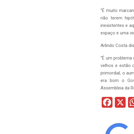
“É muito marcan
não terem hipó
inexistentes e a
espaço e uma vid
Arlindo Costa di
“É um problema d
velhos e estão 
primordial, o a
era bom o Gov
Assembleia da Re
F
X
a
c