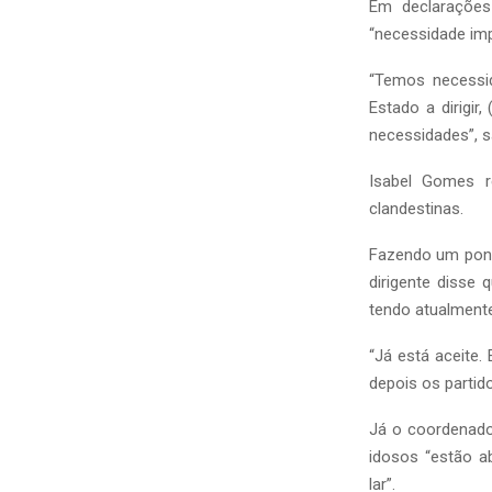
Em declarações
“necessidade im
“Temos necessid
Estado a dirigir
necessidades”, s
Isabel Gomes r
clandestinas.
Fazendo um ponto
dirigente disse
tendo atualmente
“Já está aceite
depois os partid
Já o coordenado
idosos “estão a
lar”.