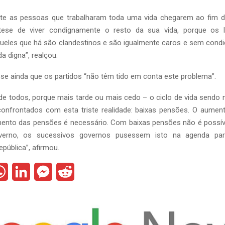
te as pessoas que trabalharam toda uma vida chegarem ao fim do
tese de viver condignamente o resto da sua vida, porque os l
queles que há são clandestinos e são igualmente caros e sem cond
a digna”, realçou.
sse ainda que os partidos “não têm tido em conta este problema”.
e todos, porque mais tarde ou mais cedo – o ciclo de vida sendo 
confrontados com esta triste realidade: baixas pensões. O aument
umento das pensões é necessário. Com baixas pensões não é possíve
erno, os sucessivos governos pusessem isto na agenda par
pública”, afirmou.
W
L
M
R
h
i
e
e
a
n
s
d