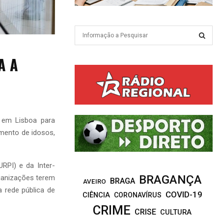
S
e
a
S
A A
r
c
E
h
f
A
o
r
R
a em Lisboa para
:
imento de idosos,
C
H
RPI) e da Inter-
BRAGANÇA
ganizações terem
BRAGA
AVEIRO
 rede pública de
COVID-19
CIÊNCIA
CORONAVÍRUS
CRIME
CRISE
CULTURA