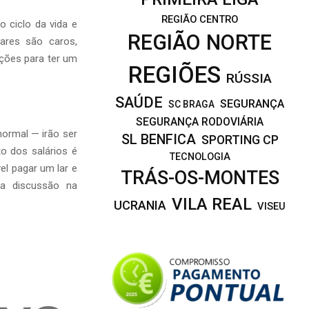
REGIÃO CENTRO
 ciclo da vida e
REGIÃO NORTE
ares são caros,
ições para ter um
REGIÕES
RÚSSIA
SAÚDE
SEGURANÇA
SC BRAGA
SEGURANÇA RODOVIÁRIA
normal — irão ser
SL BENFICA
SPORTING CP
o dos salários é
TECNOLOGIA
l pagar um lar e
TRÁS-OS-MONTES
a discussão na
VILA REAL
UCRANIA
VISEU