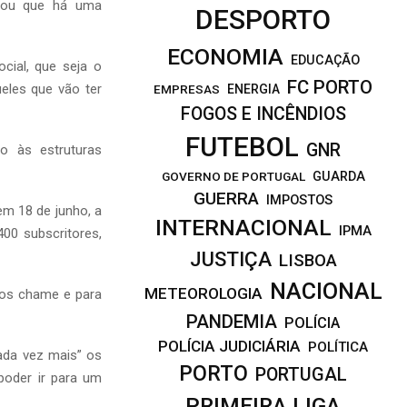
icou que há uma
DESPORTO
ECONOMIA
EDUCAÇÃO
cial, que seja o
FC PORTO
ueles que vão ter
EMPRESAS
ENERGIA
FOGOS E INCÊNDIOS
FUTEBOL
GNR
o às estruturas
GOVERNO DE PORTUGAL
GUARDA
GUERRA
IMPOSTOS
em 18 de junho, a
INTERNACIONAL
IPMA
00 subscritores,
JUSTIÇA
LISBOA
NACIONAL
METEOROLOGIA
nos chame e para
PANDEMIA
POLÍCIA
POLÍCIA JUDICIÁRIA
POLÍTICA
ada vez mais” os
PORTO
PORTUGAL
poder ir para um
PRIMEIRA LIGA