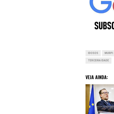
e
b
o
o
k
IDOSOS
MURPI
TERCEIRA IDADE
VEJA AINDA: