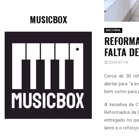
MUSICBOX
NACIONAL
REFORMA
FALTA D
2024-07-18
Cerca de 30 ref
alertar para “a 
bem como para pr
A iniciativa da
Reformados da C
entregado no pa
lares e o refor