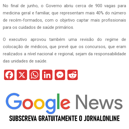
No final de junho, o Governo abriu cerca de 900 vagas para
medicina geral e familiar, que representam mais 40% do número
de recém-formados, com o objetivo captar mais profissionais
para os cuidados de saúde primários.
O executivo aprovou também uma revisão do regime de
colocação de médicos, que prevê que os concursos, que eram
realizados a nível nacional e regional, sejam da responsabilidade
das unidades de saúde.
F
X
W
L
M
R
a
h
i
e
e
c
a
n
s
d
e
t
k
s
d
b
s
e
e
i
o
A
d
n
t