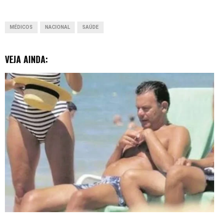
o
p
I
g
MÉDICOS
NACIONAL
SAÚDE
k
p
n
e
r
VEJA AINDA: