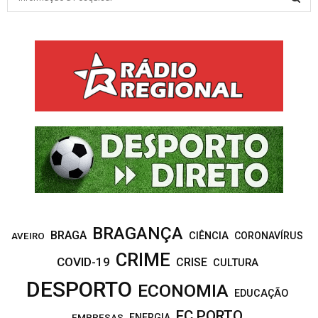
e
a
S
r
c
E
h
f
A
o
r
R
:
C
H
BRAGANÇA
BRAGA
CIÊNCIA
CORONAVÍRUS
AVEIRO
CRIME
COVID-19
CRISE
CULTURA
DESPORTO
ECONOMIA
EDUCAÇÃO
FC PORTO
EMPRESAS
ENERGIA