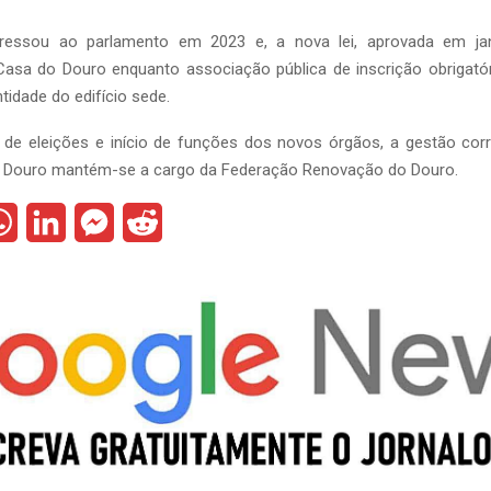
ressou ao parlamento em 2023 e, a nova lei, aprovada em jan
Casa do Douro enquanto associação pública de inscrição obrigatór
tidade do edifício sede.
 de eleições e início de funções dos novos órgãos, a gestão corr
 Douro mantém-se a cargo da Federação Renovação do Douro.
W
L
M
R
h
i
e
e
a
n
s
d
t
k
s
d
s
e
e
i
A
d
n
t
p
I
g