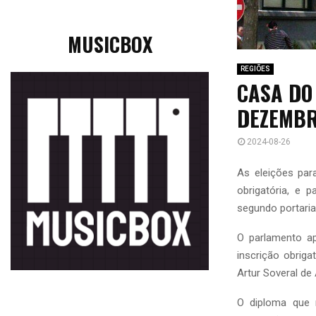
MUSICBOX
REGIÕES
CASA DO
DEZEMBR
2024-08-26
As eleições par
obrigatória, e 
segundo portaria
O parlamento a
inscrição obrig
Artur Soveral de
O diploma que 