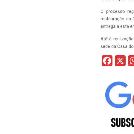
O processo reg
restauração da 
entrega a esta en
Até à realização
sede da Casa do
F
X
a
c
e
b
o
o