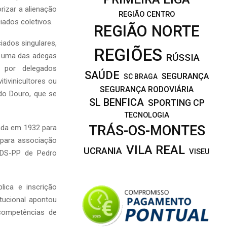
rizar a alienação
REGIÃO CENTRO
iados coletivos.
REGIÃO NORTE
iados singulares,
REGIÕES
a uma das adegas
RÚSSIA
m por delegados
SAÚDE
SEGURANÇA
SC BRAGA
ivinicultores ou
SEGURANÇA RODOVIÁRIA
 do Douro, que se
SL BENFICA
SPORTING CP
TECNOLOGIA
TRÁS-OS-MONTES
iada em 1932 para
s para associação
VILA REAL
UCRANIA
VISEU
CDS-PP de Pedro
lica e inscrição
tucional apontou
 competências de