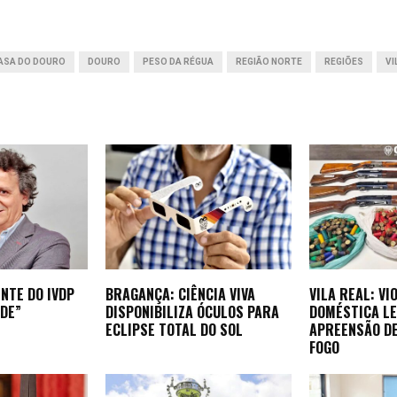
p
n
e
r
ASA DO DOURO
DOURO
PESO DA RÉGUA
REGIÃO NORTE
REGIÕES
VI
NTE DO IVDP
BRAGANÇA: CIÊNCIA VIVA
VILA REAL: VI
DE”
DISPONIBILIZA ÓCULOS PARA
DOMÉSTICA LE
ECLIPSE TOTAL DO SOL
APREENSÃO D
FOGO