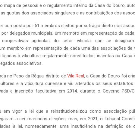
r o mapa de pessoal e o regulamento interno da Casa do Douro, auto
 as quotas dos associados singulares e as contribuições dos assoc
er composto por 51 membros eleitos por sufrágio direto dos assoc
 por delegados municipais, um membro em representação de cad
 cooperativas agrícolas do setor vitícola, que se designa
 um membro em representação de cada uma das associações de vit
ligadas à viticultura regularmente constituídas, inscritas na Casa
legados associativos.
da no Peso da Régua, distrito de
Vila Real
, a Casa do Douro foi cr
cultores e a viticultura duriense e viu alterados os seus estatuto
vada e inscrição facultativa em 2014, durante o Governo PSD/
 em vigor a lei que a reinstitucionalizou como associação púb
hegaram a ser marcadas eleições, mas, em 2021, o Tribunal Consti
lidades à lei, nomeadamente, uma insuficiência na definição de