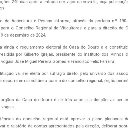
eições 240 dias após a entrada em vigor da nova lei, cuja publicaç
DR.
rio da Agricultura e Pescas informa, através da portaria n.º 190
o para o Conselho Regional de Viticultores e para a direção da
 19 de dezembro de 2024.
va ainda o regulamento eleitoral da Casa do Douro e a constitu
presidida por Gilberto Igrejas, presidente do Instituto dos Vinhos
s vogais José Miguel Pereira Gomes e Francisco Félix Ferreira.
tituição vai ser eleita por sufrágio direto, pelo universo dos assoc
e decorre em simultâneo com a do conselho regional, órgão perant
órgãos da Casa do Douro é de três anos e a direção vai ser 
 vogais.
ências do conselho regional está aprovar o plano plurianual d
ar o relatório de contas apresentados pela direção, deliberar so