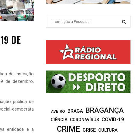
S
e
a
S
19 DE
r
c
E
h
f
A
o
r
R
ica de inscrição
:
 19 de dezembro,
C
H
ação pública de
BRAGANÇA
social-democrata
BRAGA
AVEIRO
COVID-19
CIÊNCIA
CORONAVÍRUS
CRIME
va entidade e a
CRISE
CULTURA