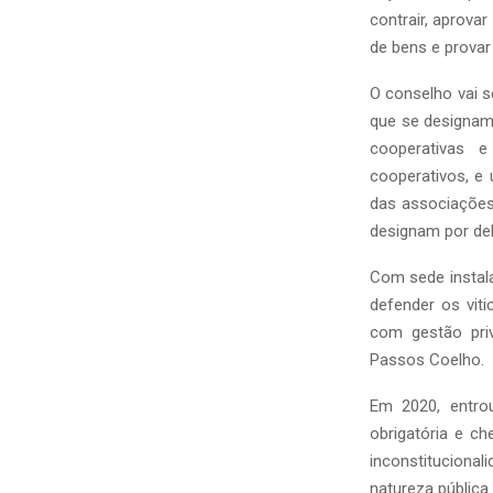
contrair, aprova
de bens e provar
O conselho vai s
que se designam
cooperativas e
cooperativos, e
das associações 
designam por de
Com sede instala
defender os viti
com gestão pri
Passos Coelho.
Em 2020, entrou
obrigatória e c
inconstituciona
natureza pública.