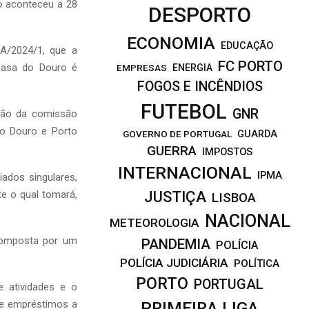
ão aconteceu a 28
DESPORTO
ECONOMIA
EDUCAÇÃO
-A/2024/1, que a
FC PORTO
 Casa do Douro é
EMPRESAS
ENERGIA
FOGOS E INCÊNDIOS
FUTEBOL
GNR
ição da comissão
 do Douro e Porto
GOVERNO DE PORTUGAL
GUARDA
GUERRA
IMPOSTOS
INTERNACIONAL
IPMA
iados singulares,
JUSTIÇA
e o qual tomará,
LISBOA
NACIONAL
METEOROLOGIA
composta por um
PANDEMIA
POLÍCIA
POLÍCIA JUDICIÁRIA
POLÍTICA
PORTO
PORTUGAL
e atividades e o
bre empréstimos a
PRIMEIRA LIGA