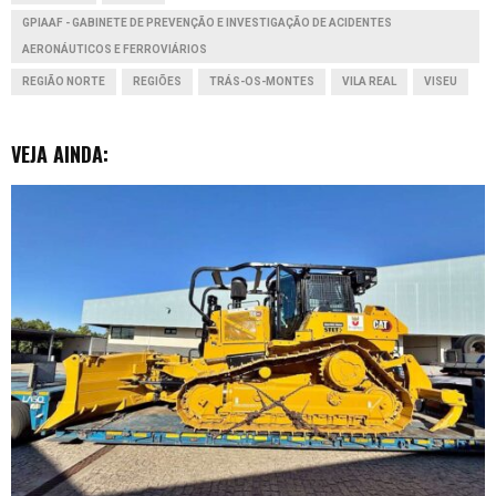
GPIAAF - GABINETE DE PREVENÇÃO E INVESTIGAÇÃO DE ACIDENTES
r
AERONÁUTICOS E FERROVIÁRIOS
REGIÃO NORTE
REGIÕES
TRÁS-OS-MONTES
VILA REAL
VISEU
VEJA AINDA: