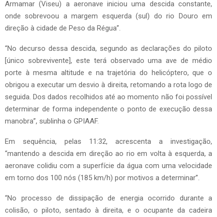
Armamar (Viseu) a aeronave iniciou uma descida constante,
onde sobrevoou a margem esquerda (sul) do rio Douro em
direção à cidade de Peso da Régua”.
“No decurso dessa descida, segundo as declarações do piloto
[único sobrevivente], este terá observado uma ave de médio
porte à mesma altitude e na trajetória do helicóptero, que o
obrigou a executar um desvio à direita, retomando a rota logo de
seguida. Dos dados recolhidos até ao momento não foi possível
determinar de forma independente o ponto de execução dessa
manobra”, sublinha o GPIAAF.
Em sequência, pelas 11:32, acrescenta a investigação,
“mantendo a descida em direção ao rio em volta à esquerda, a
aeronave colidiu com a superfície da água com uma velocidade
em torno dos 100 nós (185 km/h) por motivos a determinar”.
“No processo de dissipação de energia ocorrido durante a
colisão, o piloto, sentado à direita, e o ocupante da cadeira