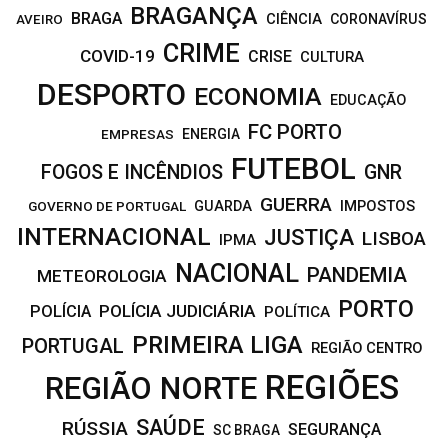
BRAGANÇA
BRAGA
CIÊNCIA
CORONAVÍRUS
AVEIRO
CRIME
COVID-19
CRISE
CULTURA
DESPORTO
ECONOMIA
EDUCAÇÃO
FC PORTO
EMPRESAS
ENERGIA
FUTEBOL
FOGOS E INCÊNDIOS
GNR
GUERRA
IMPOSTOS
GOVERNO DE PORTUGAL
GUARDA
INTERNACIONAL
JUSTIÇA
LISBOA
IPMA
NACIONAL
PANDEMIA
METEOROLOGIA
PORTO
POLÍCIA JUDICIÁRIA
POLÍCIA
POLÍTICA
PRIMEIRA LIGA
PORTUGAL
REGIÃO CENTRO
REGIÕES
REGIÃO NORTE
SAÚDE
RÚSSIA
SEGURANÇA
SC BRAGA