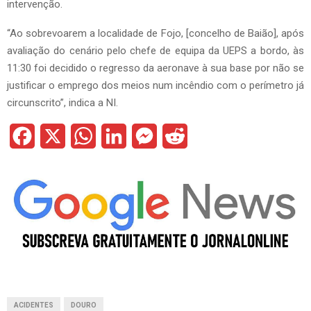
intervenção.
“Ao sobrevoarem a localidade de Fojo, [concelho de Baião], após
avaliação do cenário pelo chefe de equipa da UEPS a bordo, às
11:30 foi decidido o regresso da aeronave à sua base por não se
justificar o emprego dos meios num incêndio com o perímetro já
circunscrito”, indica a NI.
F
X
W
L
M
R
a
h
i
e
e
c
a
n
s
d
e
t
k
s
d
b
s
e
e
i
o
A
d
n
t
o
p
I
g
ACIDENTES
DOURO
k
p
n
e