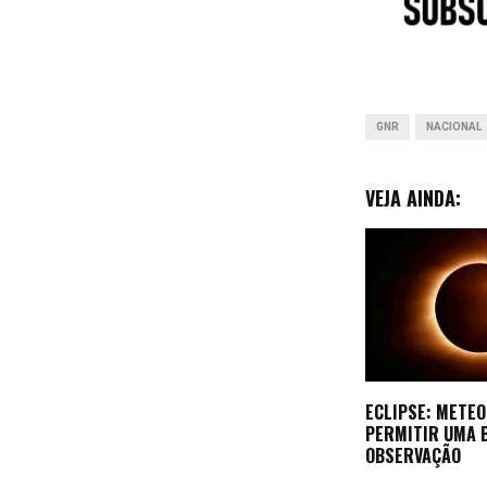
o
k
GNR
NACIONAL
VEJA AINDA:
ECLIPSE: METEO
PERMITIR UMA 
OBSERVAÇÃO