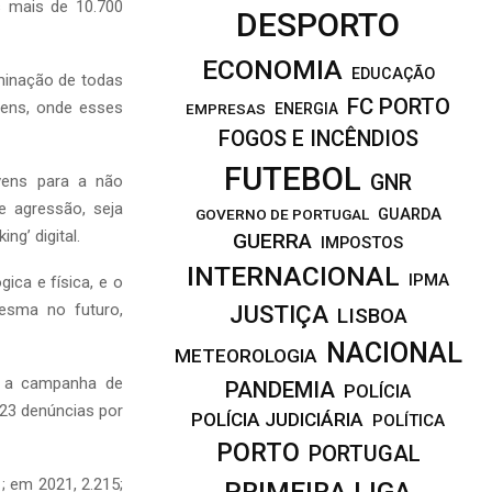
s mais de 10.700
DESPORTO
ECONOMIA
EDUCAÇÃO
iminação de todas
FC PORTO
vens, onde esses
EMPRESAS
ENERGIA
FOGOS E INCÊNDIOS
FUTEBOL
GNR
vens para a não
e agressão, seja
GOVERNO DE PORTUGAL
GUARDA
ng’ digital.
GUERRA
IMPOSTOS
INTERNACIONAL
IPMA
ica e física, e o
esma no futuro,
JUSTIÇA
LISBOA
NACIONAL
METEOROLOGIA
s a campanha de
PANDEMIA
POLÍCIA
923 denúncias por
POLÍCIA JUDICIÁRIA
POLÍTICA
PORTO
PORTUGAL
; em 2021, 2.215;
PRIMEIRA LIGA