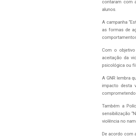
contaram com a 
alunos.
A campanha “Esta
as formas de ag
comportamentos s
Com o objetivo
aceitação da vi
psicológica ou fí
A GNR lembra que
impacto desta 
comprometendo as
Também a Políc
sensibilização “
violência no nam
De acordo com a 