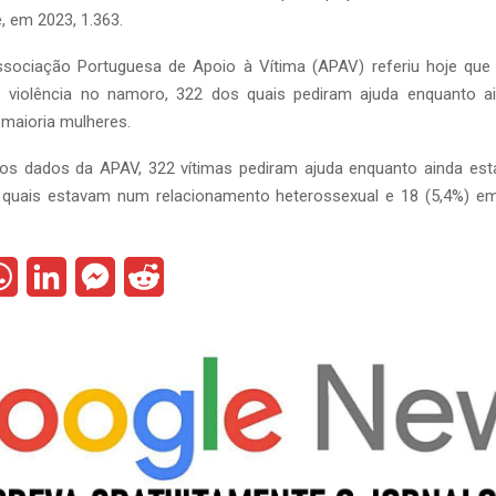
, em 2023, 1.363.
ssociação Portuguesa de Apoio à Vítima (APAV) referiu hoje qu
e violência no namoro, 322 dos quais pediram ajuda enquanto 
 maioria mulheres.
s dados da APAV, 322 vítimas pediram ajuda enquanto ainda est
 quais estavam num relacionamento heterossexual e 18 (5,4%) e
W
L
M
R
h
i
e
e
a
n
s
d
t
k
s
d
s
e
e
i
A
d
n
t