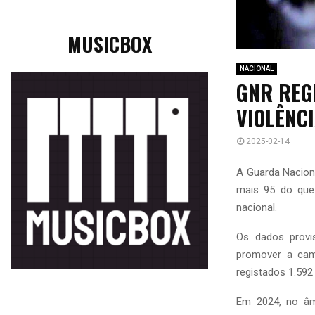
MUSICBOX
NACIONAL
GNR REG
VIOLÊNC
2025-02-14
A Guarda Nacion
mais 95 do que 
nacional.
Os dados provi
promover a cam
registados 1.592
Em 2024, no âmb