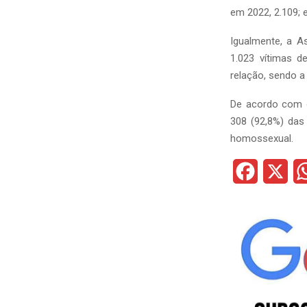
em 2022, 2.109; e
Igualmente, a A
1.023 vítimas d
relação, sendo a
De acordo com o
308 (92,8%) das
homossexual.
F
X
a
c
e
b
o