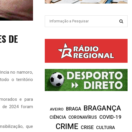
S
e
a
S
ES DE
r
c
E
h
f
A
o
r
R
ência no namoro,
:
odo o território
C
H
amorados e para
o de 2024 foram
BRAGANÇA
BRAGA
AVEIRO
COVID-19
CIÊNCIA
CORONAVÍRUS
CRIME
sibilização, que
CRISE
CULTURA