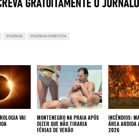
p
I
g
p
n
e
r
VIOLÊNCIA
VIOLÊNCIA DOMÉSTICA
ROLOGIA VAI
MONTENEGRO NA PRAIA APÓS
INCÊNDIOS: M
BOA
DIZER QUE NÃO TIRARIA
ÁREA ARDIDA 
FÉRIAS DE VERÃO
2026