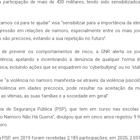
participação de mais de 430 militares, tendo sido sensibilizado
mos cá para te ajudar” visa “sensibilizar para a importância da el
ressão em relações de namoro, especialmente entre os mais jo
ão precoces, evitando a sua repetição no futuro”.
 de prevenir os comportamentos de risco, a GNR alerta os jo
olência, apelando e incentivando à denúncia de qualquer forma d
sica, incluindo ações que se enquadrem no ‘cyberbullying’ ou no ‘stalki
 “a violência no namoro manifesta-se através da violência psicológ
violência em idades precoces, pode resultar na aceitação da m
 vítimas, as suas famílias e a sociedade em geral”.
ia de Segurança Pública (PSP), que tem em curso nas escola
No Namoro Não Há Guerra”, divulgou que em cinco anos registou 9.
oro.
PSP, em 2019 foram recebidas 2.185 participações; em 2020, 2.051