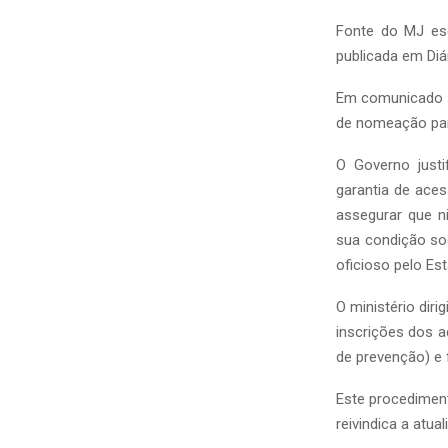
Fonte do MJ esc
publicada em Diár
Em comunicado s
de nomeação par
O Governo just
garantia de aces
assegurar que n
sua condição so
oficioso pelo Es
O ministério dir
inscrições dos a
de prevenção) e 
Este procedimen
reivindica a atu