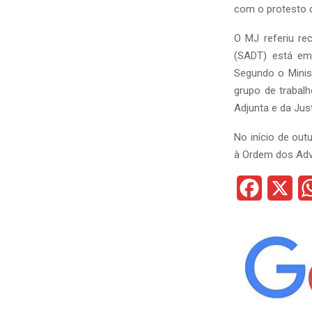
com o protesto 
O MJ referiu re
(SADT) está em 
Segundo o Minis
grupo de trabal
Adjunta e da Just
No início de out
à Ordem dos Adv
F
X
a
c
e
b