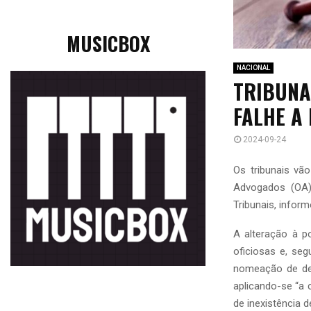
MUSICBOX
NACIONAL
TRIBUNA
FALHE A
2024-09-24
Os tribunais v
Advogados (OA)
Tribunais, inform
A alteração à p
oficiosas e, se
nomeação de defe
aplicando-se “a 
de inexistência 