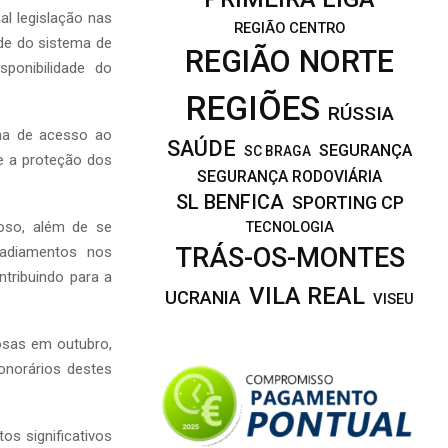
l legislação nas
REGIÃO CENTRO
de do sistema de
REGIÃO NORTE
sponibilidade do
REGIÕES
RÚSSIA
ema de acesso ao
SAÚDE
SEGURANÇA
SC BRAGA
e a proteção dos
SEGURANÇA RODOVIÁRIA
SL BENFICA
SPORTING CP
ioso, além de se
TECNOLOGIA
TRÁS-OS-MONTES
 adiamentos nos
tribuindo para a
VILA REAL
UCRANIA
VISEU
osas em outubro,
onorários destes
s significativos