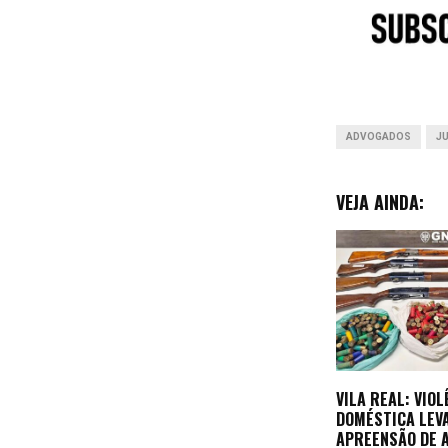
o
o
k
ADVOGADOS
J
VEJA AINDA:
VILA REAL: VIOL
DOMÉSTICA LEV
APREENSÃO DE 