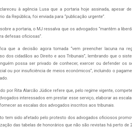
lareceu à agência Lusa que a portaria hoje assinada, apesar de
io da República, foi enviada para “publicação urgente”.
obre a portaria, o MJ ressalva que os advogados “mantêm a liberd
a defesas oficiosas”.
ifica que a decisão agora tomada “vem preencher lacuna na re
so dos cidadãos ao Direito e aos Tribunais”, lembrando que o sist
inguém possa ser privado de conhecer, exercer ou defender os seu
cial ou por insuficiência de meios económicos”, incluindo o pagam
tado.
igido por Rita Alarcão Júdice refere que, pelo regime vigente, compet
dvogados interessados em prestar esse serviço, elaborar as escala
fornecer as escalas dos advogados inscritos aos tribunais.
to tem sido afetado pelo protesto dos advogados oficiosos promov
alização das tabelas de honorários que não são revistas há perto de 