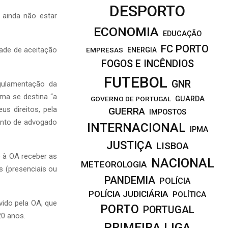
DESPORTO
 ainda não estar
ECONOMIA
EDUCAÇÃO
FC PORTO
ade de aceitação
EMPRESAS
ENERGIA
FOGOS E INCÊNDIOS
FUTEBOL
GNR
gulamentação da
ema se destina “a
GOVERNO DE PORTUGAL
GUARDA
s direitos, pela
GUERRA
IMPOSTOS
ento de advogado
INTERNACIONAL
IPMA
JUSTIÇA
LISBOA
e à OA receber as
NACIONAL
METEOROLOGIA
s (presenciais ou
PANDEMIA
POLÍCIA
POLÍCIA JUDICIÁRIA
POLÍTICA
ido pela OA, que
PORTO
PORTUGAL
20 anos.
PRIMEIRA LIGA