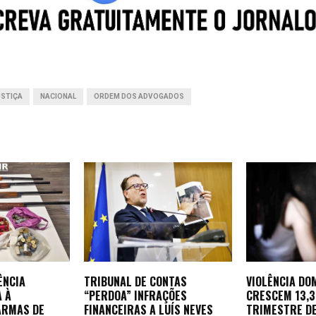
A
d
n
t
p
I
g
p
n
e
r
USTIÇA
NACIONAL
ORDEM DOS ADVOGADOS
ÊNCIA
TRIBUNAL DE CONTAS
VIOLÊNCIA DO
A À
“PERDOA” INFRAÇÕES
CRESCEM 13,
ARMAS DE
FINANCEIRAS A LUÍS NEVES
TRIMESTRE D