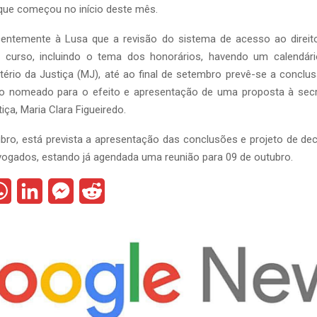
que começou no início deste mês.
centemente à Lusa que a revisão do sistema de acesso ao direito
curso, incluindo o tema dos honorários, havendo um calendári
tério da Justiça (MJ), até ao final de setembro prevê-se a conclu
ho nomeado para o efeito e apresentação de uma proposta à secr
iça, Maria Clara Figueiredo.
ubro, está prevista a apresentação das conclusões e projeto de d
ogados, estando já agendada uma reunião para 09 de outubro.
W
L
M
R
h
i
e
e
a
n
s
d
t
k
s
d
s
e
e
i