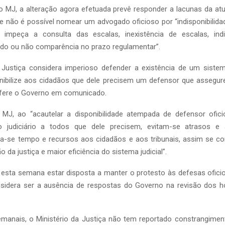
 MJ, a alteração agora efetuada prevê responder a lacunas da atua
e não é possível nomear um advogado oficioso por “indisponibilida
impeça a consulta das escalas, inexistência de escalas, indi
do ou não comparência no prazo regulamentar”.
a Justiça considera imperioso defender a existência de um sist
ponibilize aos cidadãos que dele precisem um defensor que assegur
refere o Governo em comunicado.
MJ, ao “acautelar a disponibilidade atempada de defensor ofic
io judiciário a todos que dele precisem, evitam-se atrasos e
a-se tempo e recursos aos cidadãos e aos tribunais, assim se con
 da justiça e maior eficiência do sistema judicial”.
esta semana estar disposta a manter o protesto às defesas ofici
sidera ser a ausência de respostas do Governo na revisão dos h
manais, o Ministério da Justiça não tem reportado constrangimento