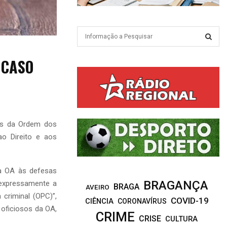
S
e
a
S
 CASO
r
c
E
h
f
A
o
r
R
as da Ordem dos
:
o Direito e aos
C
H
da OA às defesas
BRAGANÇA
 expressamente a
BRAGA
AVEIRO
 criminal (OPC)”,
COVID-19
CIÊNCIA
CORONAVÍRUS
 oficiosos da OA,
CRIME
CRISE
CULTURA