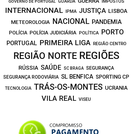
GUERRA
IMPOSTOS
GOVERNO DE PORTUGAL
GUARDA
INTERNACIONAL
JUSTIÇA
LISBOA
IPMA
NACIONAL
PANDEMIA
METEOROLOGIA
PORTO
POLÍCIA JUDICIÁRIA
POLÍCIA
POLÍTICA
PRIMEIRA LIGA
PORTUGAL
REGIÃO CENTRO
REGIÕES
REGIÃO NORTE
SAÚDE
RÚSSIA
SEGURANÇA
SC BRAGA
SL BENFICA
SPORTING CP
SEGURANÇA RODOVIÁRIA
TRÁS-OS-MONTES
UCRANIA
TECNOLOGIA
VILA REAL
VISEU