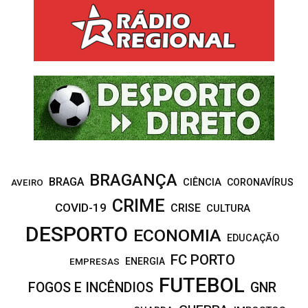
c
E
h
f
A
o
r
R
:
C
H
BRAGANÇA
BRAGA
CIÊNCIA
CORONAVÍRUS
AVEIRO
CRIME
COVID-19
CRISE
CULTURA
DESPORTO
ECONOMIA
EDUCAÇÃO
FC PORTO
EMPRESAS
ENERGIA
FUTEBOL
FOGOS E INCÊNDIOS
GNR