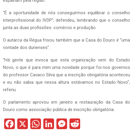
espalham pela região”.
“É a oportunidade de nós conseguirmos equilibrar o conselho
interprofissional do IVDP”, defendeu, lembrando que o conselho
junta as duas profissões: comércio e produção.
O autarca da Régua frisou também que a Casa do Douro é “uma
vontade dos durienses”.
“Há gente que invoca que esta organização vem do Estado
Novo, o que é para mim uma novidade porque foi nos governos
do professor Cavaco Silva que a inscrição obrigatória aconteceu
e eu não sabia que nessa altura estávamos no Estado Novo”,
referiu.
O parlamento aprovou em janeiro a restauração da Casa do
Douro como associação pública de inscrição obrigatória.
F
X
W
L
M
R