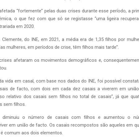
 afetada “fortemente” pelas duas crises durante esse período, a prim
mica, o que fez com que só se registasse “uma ligeira recupe
ntrariada em 2020.
Clemente, do INE, em 2021, a média era de 1,35 filhos por mulher 
“as mulheres, em períodos de crise, têm filhos mais tarde”.
 crises afetaram os movimentos demográficos e, consequentement
tou.
da vida em casal, com base nos dados do INE, foi possível consta
ais de facto, com dois em cada dez casais a viverem em união
o relativo dos casais sem filhos no total de casais”, já que qu
s sem filhos.
o, diminuiu o número de casais com filhos e aumentou o nú
iver em união de facto. Os casais recompostos são aqueles em q
o é comum aos dois elementos.