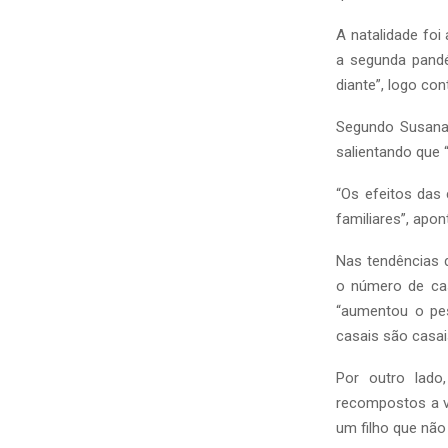
A natalidade foi
a segunda pandé
diante”, logo co
Segundo Susana 
salientando que 
“Os efeitos das
familiares”, apon
Nas tendências 
o número de cas
“aumentou o pes
casais são casai
Por outro lad
recompostos a v
um filho que nã