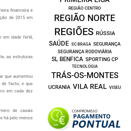
REGIÃO CENTRO
eira financeira e
REGIÃO NORTE
ração de 2015 em
REGIÕES
RÚSSIA
em idade fértil,
SAÚDE
SEGURANÇA
SC BRAGA
SEGURANÇA RODOVIÁRIA
e, as estruturas
SL BENFICA
SPORTING CP
TECNOLOGIA
TRÁS-OS-MONTES
tar que aumentou
 de facto, e que
VILA REAL
UCRANIA
VISEU
atro em cada dez
mero de casais
ue há pelo menos