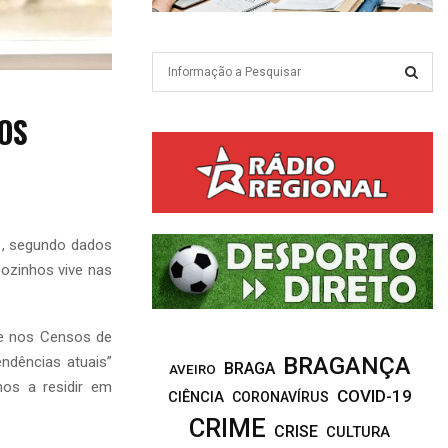
S
e
a
S
OS
r
c
E
h
f
A
o
r
R
1, segundo dados
:
sozinhos vive nas
C
H
se nos Censos de
BRAGANÇA
ndências atuais”
BRAGA
AVEIRO
os a residir em
COVID-19
CIÊNCIA
CORONAVÍRUS
CRIME
CRISE
CULTURA