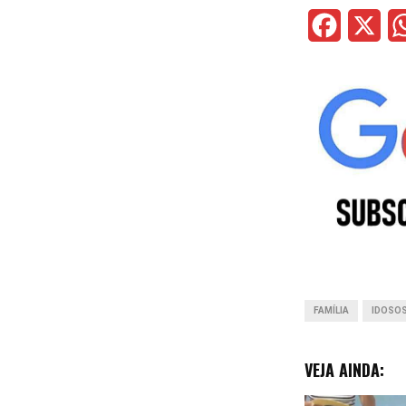
F
X
a
c
e
b
o
o
k
FAMÍLIA
IDOSO
VEJA AINDA: