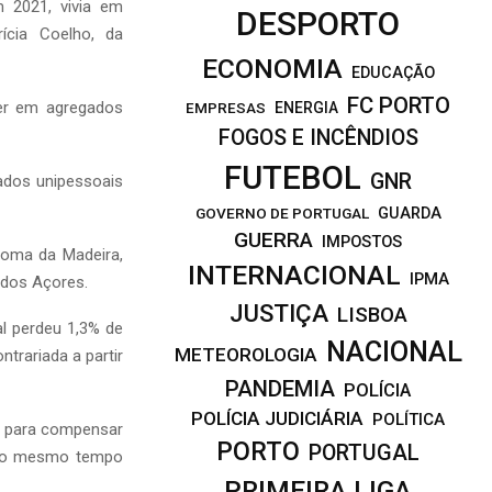
 2021, vivia em
DESPORTO
ícia Coelho, da
ECONOMIA
EDUCAÇÃO
FC PORTO
er em agregados
EMPRESAS
ENERGIA
FOGOS E INCÊNDIOS
FUTEBOL
GNR
ados unipessoais
GOVERNO DE PORTUGAL
GUARDA
GUERRA
IMPOSTOS
noma da Madeira,
INTERNACIONAL
IPMA
 dos Açores.
JUSTIÇA
LISBOA
l perdeu 1,3% de
NACIONAL
METEOROLOGIA
trariada a partir
PANDEMIA
POLÍCIA
POLÍCIA JUDICIÁRIA
POLÍTICA
te para compensar
PORTO
PORTUGAL
, ao mesmo tempo
PRIMEIRA LIGA