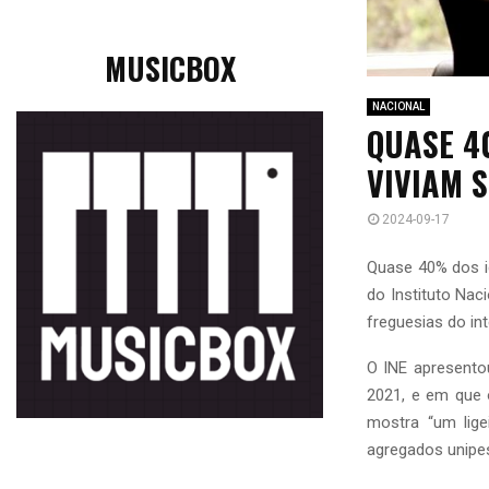
MUSICBOX
NACIONAL
QUASE 4
VIVIAM S
2024-09-17
Quase 40% dos i
do Instituto Nac
freguesias do int
O INE apresento
2021, e em que 
mostra “um lig
agregados unipe