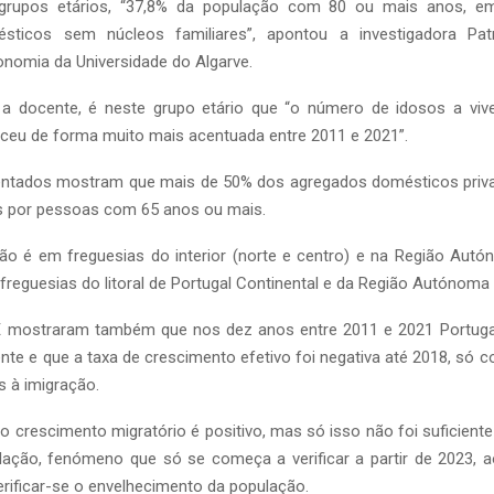
 grupos etários, “37,8% da população com 80 ou mais anos, em
sticos sem núcleos familiares”, apontou a investigadora Patr
nomia da Universidade do Algarve.
a docente, é neste grupo etário que “o número de idosos a viv
ceu de forma muito mais acentuada entre 2011 e 2021”.
ntados mostram que mais de 50% dos agregados domésticos priv
 por pessoas com 65 anos ou mais.
ão é em freguesias do interior (norte e centro) e na Região Autó
freguesias do litoral de Portugal Continental e da Região Autónoma
 mostraram também que nos dez anos entre 2011 e 2021 Portuga
nte e que a taxa de crescimento efetivo foi negativa até 2018, só con
 à imigração.
, o crescimento migratório é positivo, mas só isso não foi suficien
lação, fenómeno que só se começa a verificar a partir de 2023
erificar-se o envelhecimento da população.