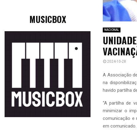
MUSICBOX
NACIONAL
UNIDADE
VACINAÇ
2024-10-28
A Associação de 
na disponibiliz
havido partilha 
“A partilha de 
minimizar o imp
comunicação e na
em comunicado.