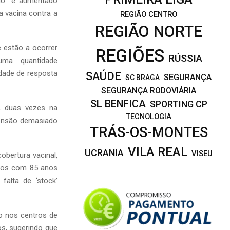
ido “e aumentado
 vacina contra a
REGIÃO CENTRO
REGIÃO NORTE
 estão a ocorrer
REGIÕES
RÚSSIA
uma quantidade
idade de resposta
SAÚDE
SEGURANÇA
SC BRAGA
SEGURANÇA RODOVIÁRIA
SL BENFICA
SPORTING CP
o, duas vezes na
TECNOLOGIA
ensão demasiado
TRÁS-OS-MONTES
VILA REAL
UCRANIA
VISEU
obertura vacinal,
dosos com 85 anos
alta de ‘stock’
o nos centros de
s, sugerindo que