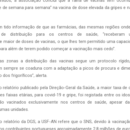
hidos, a associação conclui que a falha de vacinas tem ocorr
e de semana para semana” na vacina de dose elevada da gripes e na
em tido informação de que as farmácias, das mesmas regiões onde
de distribuição para os centros de saúde, “receberam 
te maior de doses de vacinas, o que lhes tem permitido uma capac
 para além de terem podido começar a vacinação mais cedo”.
as zonas a distribuição das vacinas segue um protocolo rígid
m sempre se coaduna com a adaptação a picos de procura e dim
dos frigoríficos”, alerta.
 relatório publicado pela Direção-Geral da Saúde, a maior taxa de c
tes faixas etárias, para covid-19 e gripe, foi registada entre os i
ão vacinados exclusivamente nos centros de saúde, apesar da f
gumas unidades.
o relatório da DGS, a USF-AN refere que o SNS, devido à vacinaçã
os contribuintes portugueses aproximadamente 2,8 milhões de euro