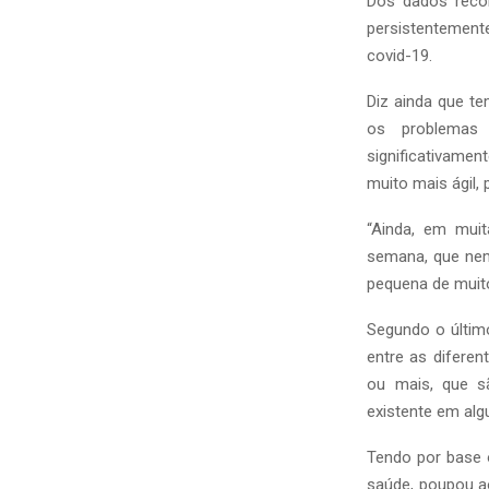
Dos dados recol
persistentement
covid-19.
Diz ainda que t
os problemas 
significativamen
muito mais ágil,
“Ainda, em muit
semana, que ne
pequena de muito 
Segundo o último
entre as diferen
ou mais, que s
existente em al
Tendo por base 
saúde, poupou a