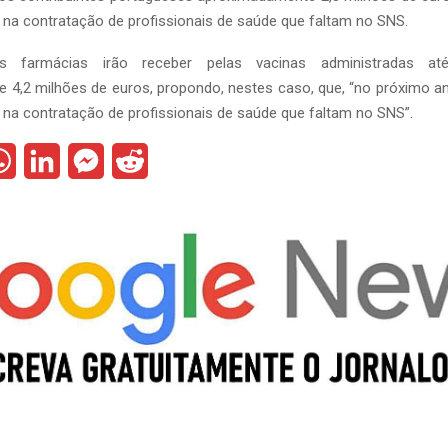
 na contratação de profissionais de saúde que faltam no SNS.
s farmácias irão receber pelas vacinas administradas 
 4,2 milhões de euros, propondo, nestes caso, que, “no próximo an
 na contratação de profissionais de saúde que faltam no SNS”.
W
L
M
R
h
i
e
e
a
n
s
d
t
k
s
d
s
e
e
i
A
d
n
t
p
I
g
p
n
e