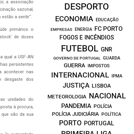
or, a associação
DESPORTO
cinação sazonal,
estão a sentir“.
ECONOMIA
EDUCAÇÃO
FC PORTO
úde primários o
EMPRESAS
ENERGIA
‘stock’ de doses
FOGOS E INCÊNDIOS
FUTEBOL
GNR
 a qual a USF-AN
GOVERNO DE PORTUGAL
GUARDA
lhas persistentes
GUERRA
IMPOSTOS
a acontecer nas
INTERNACIONAL
IPMA
m desgaste dos
JUSTIÇA
LISBOA
NACIONAL
METEOROLOGIA
mas unidades do
PANDEMIA
POLÍCIA
sposta à procura,
POLÍCIA JUDICIÁRIA
s que são da sua
POLÍTICA
PORTO
PORTUGAL
PRIMEIRA LIGA