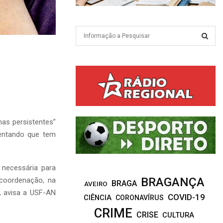
S
e
a
S
r
c
E
h
f
A
o
r
R
has persistentes”
:
ientando que tem
C
H
 necessária para
BRAGANÇA
 coordenação, na
BRAGA
AVEIRO
”, avisa a USF-AN
COVID-19
CIÊNCIA
CORONAVÍRUS
CRIME
CRISE
CULTURA