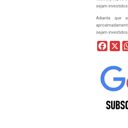
sejam investidos
Adianta que a
aproximadamente
sejam investidos
F
X
a
c
e
b
o
o
k